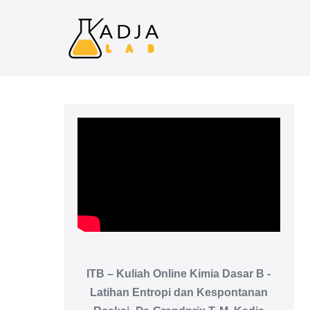
ITB – Kuliah Online Kimia Dasar B -
Latihan Entropi dan Kespontanan